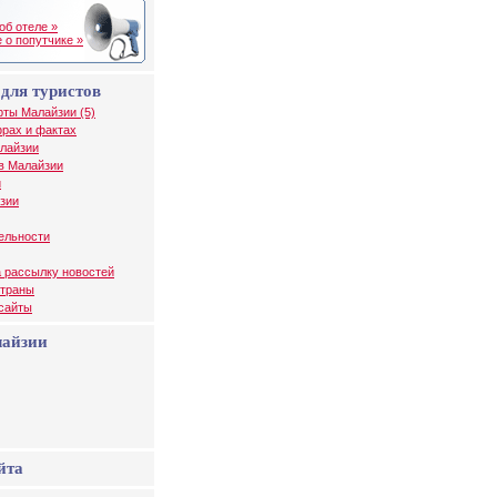
об отеле »
 о попутчике »
для туристов
рты Малайзии (5)
рах и фактах
алайзии
в Малайзии
и
зии
ельности
 рассылку новостей
страны
 сайты
лайзии
йта