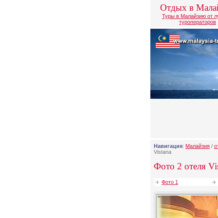
Отдых в Мала
Туры в Малайзию от 
туроператоров
Навигация
:
Малайзия
/
о
Vistana
Фото 2 отеля Vis
Фото 1