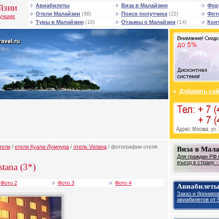
йзии
Авиабилеты
Виза в Малайзию
Фор
Отели Малайзии
(98)
Поиск попутчика
(22)
Фот
лучших
Туры в Малайзию
(10)
Отзывы о Малайзии
(14)
Кон
Добавить сай
тели
/
отели Куала-Лумпура
/
отель Vistana
/ фотографии отеля
Виза в Мал
Для граждан РФ 
въезд в страну 
tana (3*)
Фото 2
Фото 3
Фото 4
Авиабилеты
Заказ и брониро
авиабилетов от 5