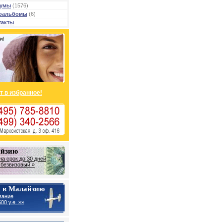
умы
(1576)
оальбомы
(6)
такты
т в избранное!
айзию
на срок до 30 дней
- безвизовый »
 в Малайзию
вание
00 у.е. »»