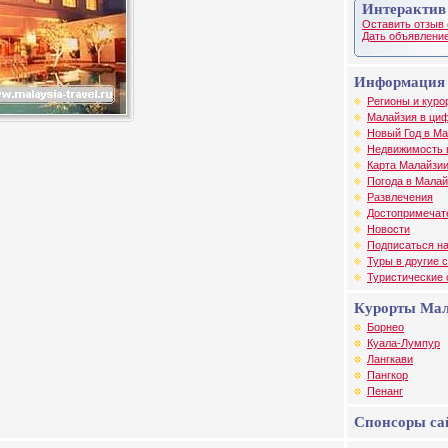
Интерактив
Оставить отзыв 
Дать объявление
Информация 
Регионы и куро
Малайзия в циф
Новый Год в М
Недвижимость 
Карта Малайзи
Погода в Малай
Развлечения
Достопримечат
Новости
Подписаться на
Туры в другие 
Туристические
Курорты Ма
Борнео
Куала-Лумпур
Лангкави
Пангкор
Пенанг
Спонсоры са