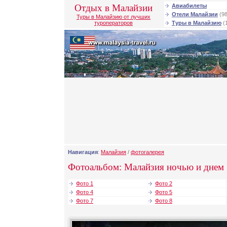
Отдых в Малайзии
Авиабилеты
Отели Малайзии
(98
Туры в Малайзию от лучших
туроператоров
Туры в Малайзию
(
Навигация
:
Малайзия
/
фотогалерея
Фотоальбом: Малайзия ночью и днем
Фото 1
Фото 2
Фото 4
Фото 5
Фото 7
Фото 8