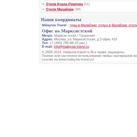
Отели Куала-Лумпура
(51)
Отели Малайзии
(98)
Наши координаты
Malaysia-Travel
-
туры в Малайзию, отдых в Малайзии, отел
Офис на Марксистской
Метро
: Марксистская / Таганская
Адрес
: Москва, ул. Марксистская, д 3 офис 416
Тел
: +7 (495) 785-88-10 (мн.)
E-mail
:
info@malaysia-travel.ru
© 2005-2014, malaysia-travel.ru Все права защищены.
Полное или частичное использование любых материалов во
ссылке на www.malaysia-travel.ru!