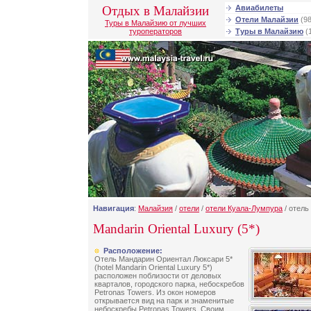
Отдых в Малайзии
Авиабилеты
Отели Малайзии
(98
Туры в Малайзию от лучших
туроператоров
Туры в Малайзию
(
Навигация
:
Малайзия
/
отели
/
отели Куала-Лумпура
/ отель 
Mandarin Oriental Luxury (5*)
Расположение:
Отель Мандарин Ориентал Люксари 5*
(hotel Mandarin Oriental Luxury 5*)
расположен поблизости от деловых
кварталов, городского парка, небоскребов
Petronas Towers. Из окон номеров
открывается вид на парк и знаменитые
небоскребы Petronas Towers. Своим