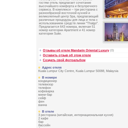
гостям отель предлагает сочетание
высочайшего комфорта и безупречного
сервиса. В комплексе – три ресторана с
разнообразной восточной кухней и
великолепный центр Spa, предлагающий
различные процедуры для лица и тела с
использованием средств линии "Thalgo".
Предлагается 643 номера, включая 51
номер категории Apartment и 41 номер
категории Suite.
Отзывы об отеле Mandarin Oriental Luxury
(0)
Оставить отзыв об этом отеле
Создать свой фотоальбом
Адрес отеля
Kuala Lumpur City Centre, Kuala Lumpur 50088, Malaysia
В номере
кондиционер
телевизор
телефон
кофеварка
мини-бар
сейф
фен
ванна
В отеле
3 ресторана (китайская, интернациональная кухня)
2 кафе
бар
бассейн