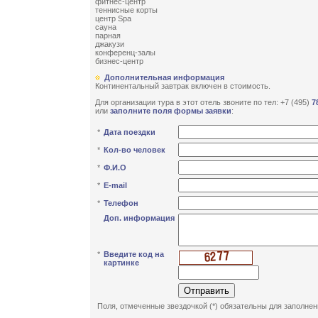
фитнес-центр
теннисные корты
центр Spa
сауна
парная
джакузи
конференц-залы
бизнес-центр
Дополнительная информация
Континентальный завтрак включен в стоимость.
Для организации тура в этот отель звоните по тел: +7 (495)
7
или
заполните поля формы заявки
:
*
Дата поездки
*
Кол-во человек
*
Ф.И.О
*
E-mail
*
Телефон
Доп. информация
*
Введите код на
картинке
Поля, отмеченные звездочкой (*) обязательны для заполнен