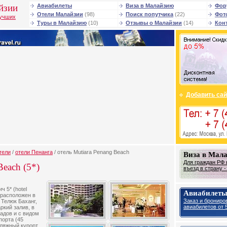
йзии
Авиабилеты
Виза в Малайзию
Фор
Отели Малайзии
(98)
Поиск попутчика
(22)
Фот
лучших
Туры в Малайзию
(10)
Отзывы о Малайзии
(14)
Кон
Добавить сай
тели
/
отели Пенанга
/ отель Mutiara Penang Beach
Виза в Мал
Для граждан РФ 
Beach (5*)
въезд в страну 
 5* (hotel
Авиабилеты
 расположен в
Заказ и брониро
Телюк Баханг,
авиабилетов от 5
ркий залив, в
адов и с видом
порта (45
пляжный курорт