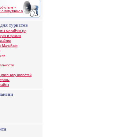
об отеле »
 о попутчике »
для туристов
рты Малайзии (5)
рах и фактах
алайзии
в Малайзии
и
зии
ельности
 рассылку новостей
страны
 сайты
лайзии
йта