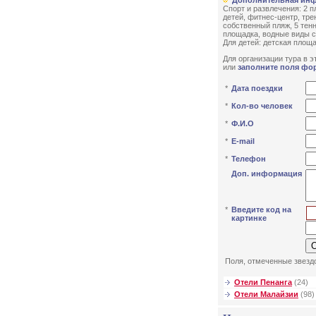
Дополнительная ин
Спорт и развлечения: 2 
детей, фитнес-центр, тре
собственный пляж, 5 тенн
площадка, водные виды с
Для детей: детская площа
Для организации тура в эт
или
заполните поля фо
*
Дата поездки
*
Кол-во человек
*
Ф.И.О
*
E-mail
*
Телефон
Доп. информация
*
Введите код на
картинке
Поля, отмеченные звездо
Отели Пенанга
(24)
Отели Малайзии
(98)