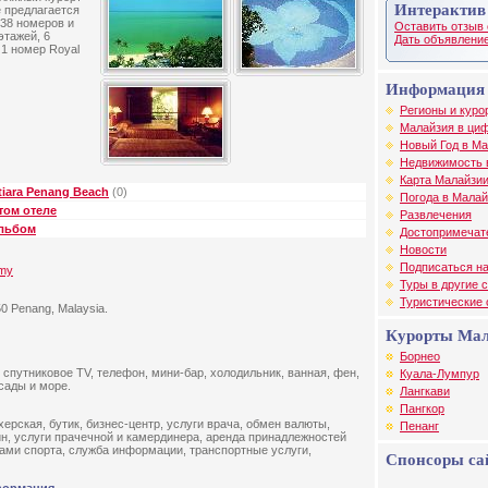
Интерактив
е предлагается
438 номеров и
Оставить отзыв 
этажей, 6
Дать объявление
 1 номер Royal
Информация 
Регионы и куро
Малайзия в циф
Новый Год в М
Недвижимость 
Карта Малайзи
iara Penang Beach
(0)
Погода в Малай
том отеле
Развлечения
альбом
Достопримечат
Новости
Подписаться на
.my
Туры в другие 
Туристические
50 Penang, Malaysia.
Курорты Ма
Борнео
 спутниковое TV, телефон, мини-бар, холодильник, ванная, фен,
Куала-Лумпур
сады и море.
Лангкави
Пангкор
ерская, бутик, бизнес-центр, услуги врача, обмен валюты,
Пенанг
ин, услуги прачечной и камердинера, аренда принадлежностей
ами спорта, служба информации, транспортные услуги,
Спонсоры са