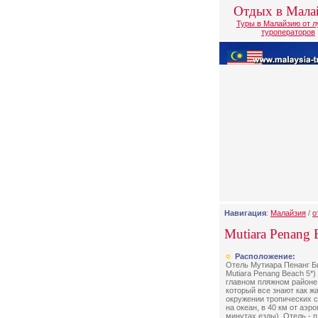
Отдых в Мала
Туры в Малайзию от 
туроператоров
Навигация
:
Малайзия
/
о
Mutiara Penang 
Расположение:
Отель Мутиара Пенанг Бич
Mutiara Penang Beach 5*)
главном пляжном районе 
который все знают как жа
окружении тропических с
на океан, в 40 км от аэро
минутах езды). Отель - 