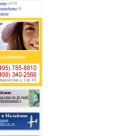
умы
(1576)
оальбомы
(6)
такты
т в избранное!
айзию
на срок до 30 дней
- безвизовый »
 в Малайзию
вание
00 у.е. »»