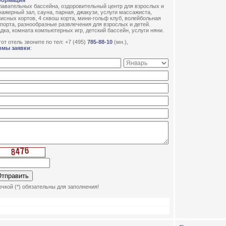
формация
плавательных бассейна, оздоровительный центр для взрослых и
нажерный зал, сауна, парная, джакузи, услуги массажиста,
исных кортов, 4 сквош корта, мини-гольф клуб, волейбольная
порта, разнообразные развлечения для взрослых и детей.
дка, комната компьютерных игр, детский бассейн, услуги няни.
от отель звоните по тел: +7 (495)
785-88-10
(мн.),
рмы заявки
:
чкой (*) обязательны для заполнения!