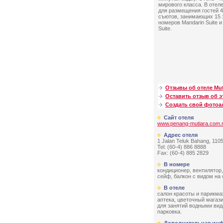
мирового класса. В отел
для размещения гостей 
съютов, занимающих 15 
номеров Mandarin Suite и
Suite.
Отзывы об отеле Mut
Оставить отзыв об э
Создать свой фото
Сайт отеля
www.penang-mutiara.com
Адрес отеля
1 Jalan Teluk Bahang, 110
Tel: (60-4) 886 8888
Fax: (60-4) 885 2829
В номере
кондиционер, вентилятор,
сейф, балкон с видом на 
В отеле
салон красоты и парикмах
аптека, цветочный магаз
для занятий водными вид
парковка.