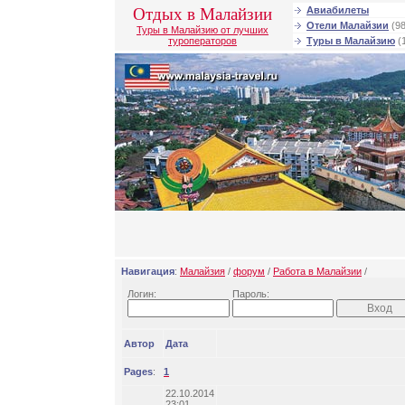
Отдых в Малайзии
Авиабилеты
Отели Малайзии
(98
Туры в Малайзию от лучших
туроператоров
Туры в Малайзию
(
Навигация
:
Малайзия
/
форум
/
Работа в Малайзии
/
Логин:
Пароль:
Автор
Дата
Pages
:
1
22.10.2014
23:01