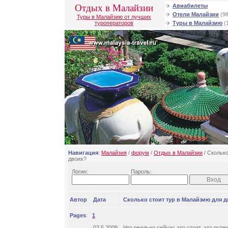
Отдых в Малайзии
Авиабилеты
Отели Малайзии
(98
Туры в Малайзию от лучших
туроператоров
Туры в Малайзию
(
Навигация
:
Малайзия
/
форум
/
Отдых в Малайзии
/ Сколько
двоих?
Логин:
Пароль:
Автор
Дата
Сколько стоит тур в Малайзию для 
Pages
:
1
02.5.2009
Что реально сейчас это стоит, это путе