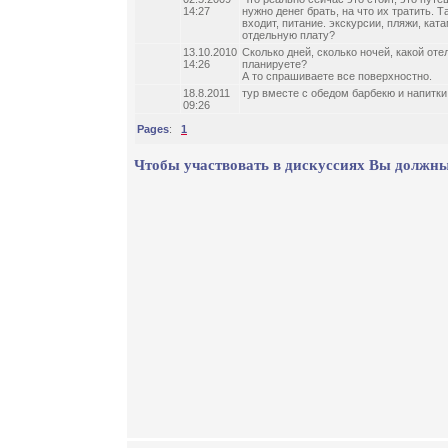
14:27
нужно денег брать, на что их тратить. 
входит, питание. экскурсии, пляжи, кат
отдельную плату?
13.10.2010
Сколько дней, сколько ночей, какой оте
14:26
планируете?
А то спрашиваете все поверхностно.
18.8.2011
тур вместе с обедом барбекю и напитки 
09:26
Pages
:
1
Чтобы участвовать в дискуссиях Вы должны