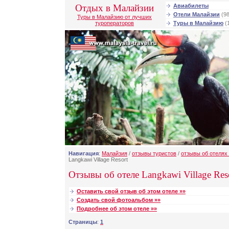
Отдых в Малайзии
Авиабилеты
Отели Малайзии
(98
Туры в Малайзию от лучших
туроператоров
Туры в Малайзию
(
Навигация
:
Малайзия
/
отзывы туристов
/
отзывы об отелях
Langkawi Village Resort
Отзывы об отеле Langkawi Village Reso
Оставить свой отзыв об этом отеле »»
Создать свой фотоальбом »»
Подробнее об этом отеле »»
Страницы
:
1